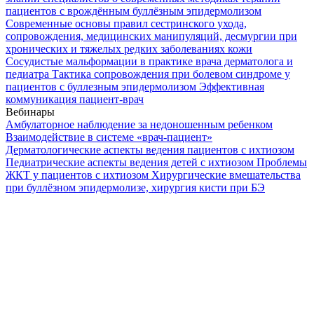
пациентов с врождённым буллёзным эпидермолизом
Современные основы правил сестринского ухода,
сопровождения, медицинских манипуляций, десмургии при
хронических и тяжелых редких заболеваниях кожи
Сосудистые мальформации в практике врача дерматолога и
педиатра
Тактика сопровождения при болевом синдроме у
пациентов с буллезным эпидермолизом
Эффективная
коммуникация пациент-врач
Вебинары
Амбулаторное наблюдение за недоношенным ребенком
Взаимодействие в системе «врач-пациент»
Дерматологические аспекты ведения пациентов с ихтиозом
Педиатрические аспекты ведения детей с ихтиозом
Проблемы
ЖКТ у пациентов с ихтиозом
Хирургические вмешательства
при буллёзном эпидермолизе, хирургия кисти при БЭ