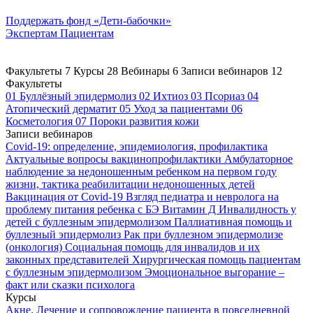
Поддержать
фонд «Дети-бабочки»
Экспертам
Пациентам
Факультеты
7
Курсы
28
Вебинары
6
Записи вебинаров
12
Факультеты
01
Буллёзный эпидермолиз
02
Ихтиоз
03
Псориаз
04
Атопический дерматит
05
Уход за пациентами
06
Косметология
07
Пороки развития кожи
Записи вебинаров
Covid-19: определение, эпидемиология, профилактика
Актуальные вопросы вакцинопрофилактики
Амбулаторное
наблюдение за недоношенным ребенком на первом году
жизни, тактика реабилитации недоношенных детей
Вакцинация от Covid-19
Взгляд педиатра и невролога на
проблему питания ребенка с БЭ
Витамин Д
Инвалидность у
детей с буллезным эпидермолизом
Паллиативная помощь и
буллезный эпидермолиз
Рак при буллезном эпидермолизе
(онкология)
Социальная помощь для инвалидов и их
законных представителей
Хирургическая помощь пациентам
с буллезным эпидермолизом
Эмоциональное выгорание –
факт или сказки психолога
Курсы
Акне. Лечение и сопровождение пациента в повседневной