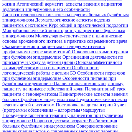
жизни
Атопический дерматит: аспекты ведения пациентов
Буллёзный эпидермолиз и его особенности
Гастроэнтерологические аспекты ведения больных буллёзным
эпидермолизом
Дерматологические аспекты ведения
пациентов с ихтиозом
Курс общей и практической подологии
Микробиологический мониторинг у пациентов с буллезным
эпидермолизом
Молекулярно-генетические и клинические
основы врожденного ихтиоза в практике современного врача
Оказание помощи пациентам с генодерматозами в
профильном центре компетенций
Онкология и химиотерапия
при буллёзном эпидермолизе
Организация деятельности по
присмотру и уходу за детьми (няня)
Основы эффективного
взаимодействия врача и пациента
Особенности
логопедической работы с детьми БЭ
Особенности перевязок
при буллёзном эпидермолизе
Особенности питания при
буллёзном эпидермолизе
Паллиативная помощь орфанному
пациенту на примере заболеваний кожи
Паллиативный трек
пациента с генодерматозом
Педиатрические аспекты ведения
больных буллёзным эпидермолизом
Педиатрические аспекты
ведения детей с ихтиозом
Постановка на диспансерный учет
(программы обеспечения – алгоритмы+маршруты)
Проведение таргетной терапии у пациентов при буллезном
эпидермолизе
Псориаз в детском возрасте
Реабилитация
больных буллёзным эпидермолизом
Совершенствование
знаний специалистов о современных методиках терапии