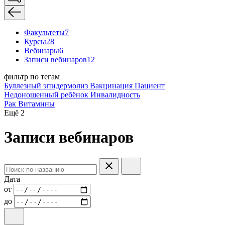
Факультеты
7
Курсы
28
Вебинары
6
Записи вебинаров
12
фильтр по тегам
Буллезный эпидермолиз
Вакцинация
Пациент
Недоношенный ребёнок
Инвалидность
Рак
Витамины
Ещё 2
Записи вебинаров
Дата
от
до