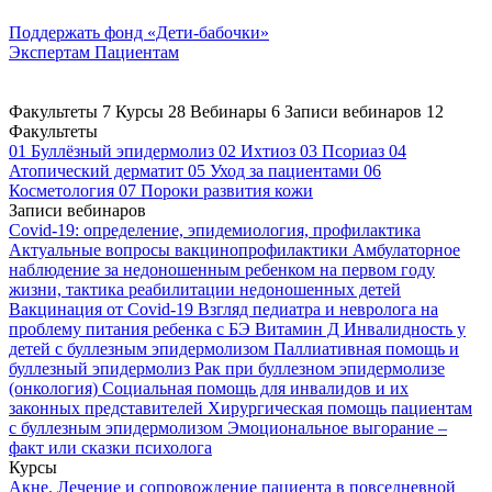
Поддержать
фонд «Дети-бабочки»
Экспертам
Пациентам
Факультеты
7
Курсы
28
Вебинары
6
Записи вебинаров
12
Факультеты
01
Буллёзный эпидермолиз
02
Ихтиоз
03
Псориаз
04
Атопический дерматит
05
Уход за пациентами
06
Косметология
07
Пороки развития кожи
Записи вебинаров
Covid-19: определение, эпидемиология, профилактика
Актуальные вопросы вакцинопрофилактики
Амбулаторное
наблюдение за недоношенным ребенком на первом году
жизни, тактика реабилитации недоношенных детей
Вакцинация от Covid-19
Взгляд педиатра и невролога на
проблему питания ребенка с БЭ
Витамин Д
Инвалидность у
детей с буллезным эпидермолизом
Паллиативная помощь и
буллезный эпидермолиз
Рак при буллезном эпидермолизе
(онкология)
Социальная помощь для инвалидов и их
законных представителей
Хирургическая помощь пациентам
с буллезным эпидермолизом
Эмоциональное выгорание –
факт или сказки психолога
Курсы
Акне. Лечение и сопровождение пациента в повседневной