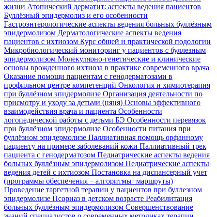
жизни
Атопический дерматит: аспекты ведения пациентов
Буллёзный эпидермолиз и его особенности
Гастроэнтерологические аспекты ведения больных буллёзным
эпидермолизом
Дерматологические аспекты ведения
пациентов с ихтиозом
Курс общей и практической подологии
Микробиологический мониторинг у пациентов с буллезным
эпидермолизом
Молекулярно-генетические и клинические
основы врожденного ихтиоза в практике современного врача
Оказание помощи пациентам с генодерматозами в
профильном центре компетенций
Онкология и химиотерапия
при буллёзном эпидермолизе
Организация деятельности по
присмотру и уходу за детьми (няня)
Основы эффективного
взаимодействия врача и пациента
Особенности
логопедической работы с детьми БЭ
Особенности перевязок
при буллёзном эпидермолизе
Особенности питания при
буллёзном эпидермолизе
Паллиативная помощь орфанному
пациенту на примере заболеваний кожи
Паллиативный трек
пациента с генодерматозом
Педиатрические аспекты ведения
больных буллёзным эпидермолизом
Педиатрические аспекты
ведения детей с ихтиозом
Постановка на диспансерный учет
(программы обеспечения – алгоритмы+маршруты)
Проведение таргетной терапии у пациентов при буллезном
эпидермолизе
Псориаз в детском возрасте
Реабилитация
больных буллёзным эпидермолизом
Совершенствование
знаний специалистов о современных методиках терапии