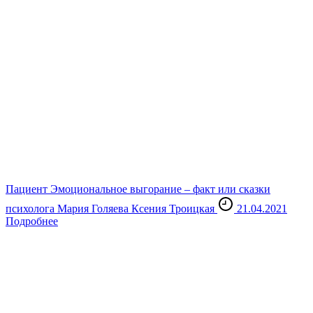
Пациент
Эмоциональное выгорание – факт или сказки
психолога
Мария Голяева
Ксения Троицкая
21.04.2021
Подробнее