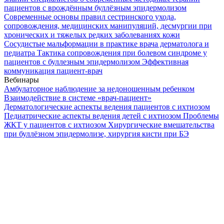
пациентов с врождённым буллёзным эпидермолизом
Современные основы правил сестринского ухода,
сопровождения, медицинских манипуляций, десмургии при
хронических и тяжелых редких заболеваниях кожи
Сосудистые мальформации в практике врача дерматолога и
педиатра
Тактика сопровождения при болевом синдроме у
пациентов с буллезным эпидермолизом
Эффективная
коммуникация пациент-врач
Вебинары
Амбулаторное наблюдение за недоношенным ребенком
Взаимодействие в системе «врач-пациент»
Дерматологические аспекты ведения пациентов с ихтиозом
Педиатрические аспекты ведения детей с ихтиозом
Проблемы
ЖКТ у пациентов с ихтиозом
Хирургические вмешательства
при буллёзном эпидермолизе, хирургия кисти при БЭ